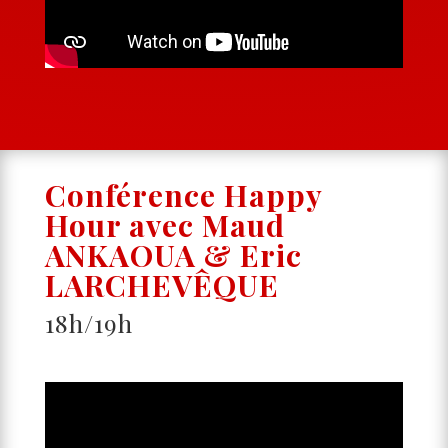
Conférence Happy
Hour avec Maud
ANKAOUA & Eric
LARCHEVÊQUE
18h/19h